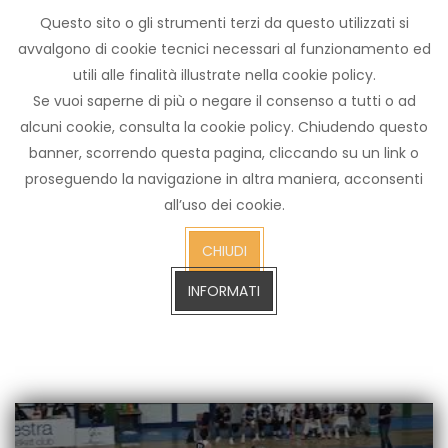
Questo sito o gli strumenti terzi da questo utilizzati si
Archivio
avvalgono di cookie tecnici necessari al funzionamento ed
notizie
utili alle finalità illustrate nella cookie policy.
Arezzo TV
Se vuoi saperne di più o negare il consenso a tutti o ad
alcuni cookie, consulta la cookie policy. Chiudendo questo
banner, scorrendo questa pagina, cliccando su un link o
proseguendo la navigazione in altra maniera, acconsenti
cerca
all’uso dei cookie.
CERCA SULL'ARCHIVIO FINO A GENNAIO 2023
sull'arch
CHIUDI
fino
a
INFORMATI
gennaio
2023