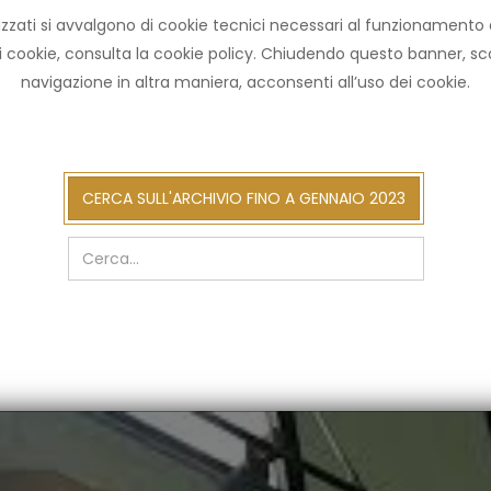
zzati si avvalgono di cookie tecnici necessari al funzionamento ed u
HOME ARCHIVIO
NOT
ni cookie, consulta la cookie policy. Chiudendo questo banner, 
navigazione in altra maniera, acconsenti all’uso dei cookie.
cerca
CERCA SULL'ARCHIVIO FINO A GENNAIO 2023
sull'arch
fino
a
gennaio
2023