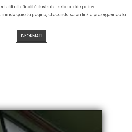
tili alle finalità illustrate nella cookie policy.
IZIE
CERCA
AREZZOTV.IT
DIRETTA STREAMING
scorrendo questa pagina, cliccando su un link o proseguendo la
INFORMATI
ivio