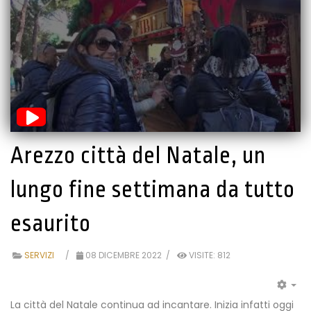
Arezzo città del Natale, un
lungo fine settimana da tutto
esaurito
SERVIZI
08 DICEMBRE 2022
VISITE: 812
EM
La città del Natale continua ad incantare. Inizia infatti oggi