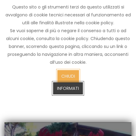
Questo sito o gli strumenti terzi da questo utilizzati si
Archivio
avvalgono di cookie tecnici necessari al funzionamento ed
notizie
utili alle finalità illustrate nella cookie policy.
Arezzo TV
Se vuoi saperne di più o negare il consenso a tutti o ad
alcuni cookie, consulta la cookie policy. Chiudendo questo
banner, scorrendo questa pagina, cliccando su un link o
proseguendo la navigazione in altra maniera, acconsenti
cerca
all’uso dei cookie.
CERCA SULL'ARCHIVIO FINO A GENNAIO 2023
sull'arch
CHIUDI
fino
a
INFORMATI
gennaio
2023