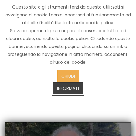
Questo sito o gli strumenti terzi da questo utilizzati si
Archivio
avvalgono di cookie tecnici necessari al funzionamento ed
notizie
utili alle finalità illustrate nella cookie policy.
Arezzo TV
Se vuoi saperne di più o negare il consenso a tutti o ad
alcuni cookie, consulta la cookie policy. Chiudendo questo
banner, scorrendo questa pagina, cliccando su un link o
proseguendo la navigazione in altra maniera, acconsenti
cerca
all’uso dei cookie.
CERCA SULL'ARCHIVIO FINO A GENNAIO 2023
sull'arch
CHIUDI
fino
a
INFORMATI
gennaio
2023