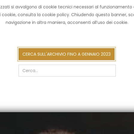
zzati si avvalgono di cookie tecnici necessari al funzionamento ed u
HOME ARCHIVIO
NOT
ni cookie, consulta la cookie policy. Chiudendo questo banner, 
navigazione in altra maniera, acconsenti all’uso dei cookie.
cerca
CERCA SULL'ARCHIVIO FINO A GENNAIO 2023
sull'arch
fino
a
gennaio
2023