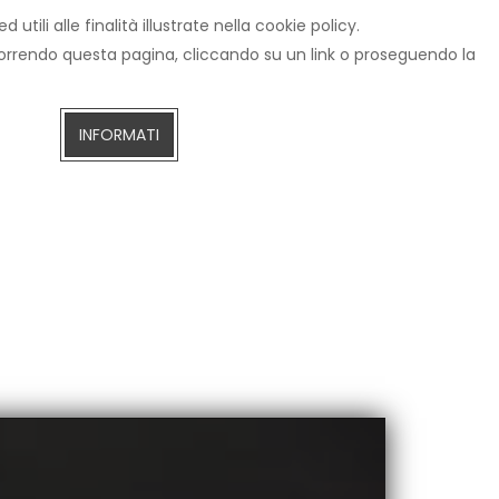
tili alle finalità illustrate nella cookie policy.
IZIE
CERCA
AREZZOTV.IT
DIRETTA STREAMING
scorrendo questa pagina, cliccando su un link o proseguendo la
INFORMATI
ivio