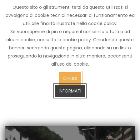
Questo sito o gli strumenti terzi da questo utilizzati si
Archivio
avvalgono di cookie tecnici necessari al funzionamento ed
notizie
utili alle finalità illustrate nella cookie policy.
Arezzo TV
Se vuoi saperne di più o negare il consenso a tutti o ad
alcuni cookie, consulta la cookie policy. Chiudendo questo
banner, scorrendo questa pagina, cliccando su un link o
proseguendo la navigazione in altra maniera, acconsenti
cerca
all’uso dei cookie.
CERCA SULL'ARCHIVIO FINO A GENNAIO 2023
sull'arch
CHIUDI
fino
a
INFORMATI
gennaio
2023