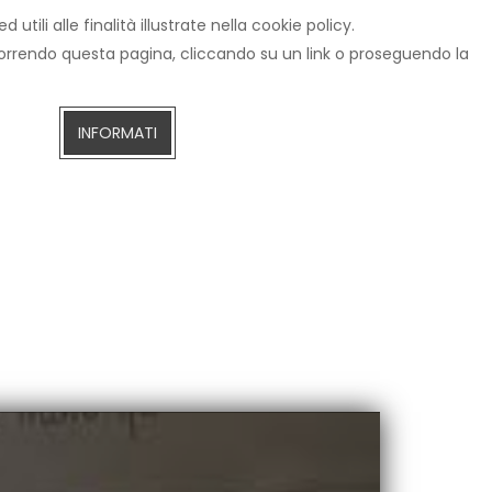
tili alle finalità illustrate nella cookie policy.
IZIE
CERCA
AREZZOTV.IT
DIRETTA STREAMING
scorrendo questa pagina, cliccando su un link o proseguendo la
INFORMATI
ivio