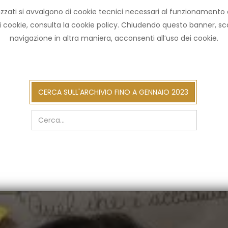
zzati si avvalgono di cookie tecnici necessari al funzionamento ed u
HOME ARCHIVIO
NOT
ni cookie, consulta la cookie policy. Chiudendo questo banner, 
navigazione in altra maniera, acconsenti all’uso dei cookie.
cerca
CERCA SULL'ARCHIVIO FINO A GENNAIO 2023
sull'arch
fino
a
gennaio
2023