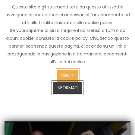
Questo sito o gli strumenti terzi da questo utilizzati si
Archivio
avvalgono di cookie tecnici necessari al funzionamento ed
notizie
utili alle finalità illustrate nella cookie policy.
Arezzo TV
Se vuoi saperne di più o negare il consenso a tutti o ad
alcuni cookie, consulta la cookie policy. Chiudendo questo
banner, scorrendo questa pagina, cliccando su un link o
proseguendo la navigazione in altra maniera, acconsenti
cerca
all’uso dei cookie.
CERCA SULL'ARCHIVIO FINO A GENNAIO 2023
sull'arch
CHIUDI
fino
a
INFORMATI
gennaio
2023