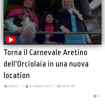
Torna il Carnevale Aretino
dell'Orciolaia in una nuova
location
SERVIZI
19 GENNAIO 2023
VISITE: 187
EM