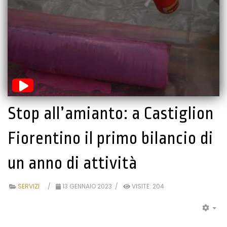
Stop all’amianto: a Castiglion
Fiorentino il primo bilancio di
un anno di attività
SERVIZI
13 GENNAIO 2023
VISITE: 204
EM