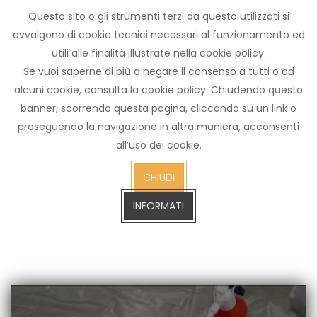
Questo sito o gli strumenti terzi da questo utilizzati si
Archivio
avvalgono di cookie tecnici necessari al funzionamento ed
notizie
utili alle finalità illustrate nella cookie policy.
Arezzo TV
Se vuoi saperne di più o negare il consenso a tutti o ad
alcuni cookie, consulta la cookie policy. Chiudendo questo
banner, scorrendo questa pagina, cliccando su un link o
proseguendo la navigazione in altra maniera, acconsenti
cerca
all’uso dei cookie.
CERCA SULL'ARCHIVIO FINO A GENNAIO 2023
sull'arch
CHIUDI
fino
a
INFORMATI
gennaio
2023