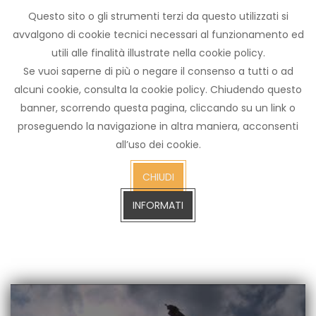
Questo sito o gli strumenti terzi da questo utilizzati si
Archivio
avvalgono di cookie tecnici necessari al funzionamento ed
notizie
utili alle finalità illustrate nella cookie policy.
Arezzo TV
Se vuoi saperne di più o negare il consenso a tutti o ad
alcuni cookie, consulta la cookie policy. Chiudendo questo
banner, scorrendo questa pagina, cliccando su un link o
proseguendo la navigazione in altra maniera, acconsenti
cerca
all’uso dei cookie.
CERCA SULL'ARCHIVIO FINO A GENNAIO 2023
sull'arch
CHIUDI
fino
a
INFORMATI
gennaio
2023