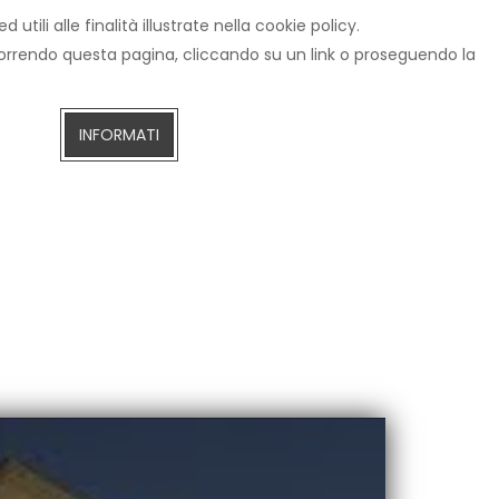
tili alle finalità illustrate nella cookie policy.
IZIE
CERCA
AREZZOTV.IT
DIRETTA STREAMING
scorrendo questa pagina, cliccando su un link o proseguendo la
INFORMATI
ivio