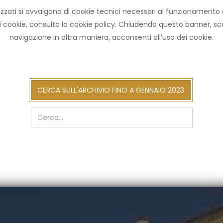
zzati si avvalgono di cookie tecnici necessari al funzionamento ed u
HOME ARCHIVIO
NOT
ni cookie, consulta la cookie policy. Chiudendo questo banner, 
navigazione in altra maniera, acconsenti all’uso dei cookie.
cerca
CERCA SULL'ARCHIVIO FINO A GENNAIO 2023
sull'arch
fino
a
gennaio
2023