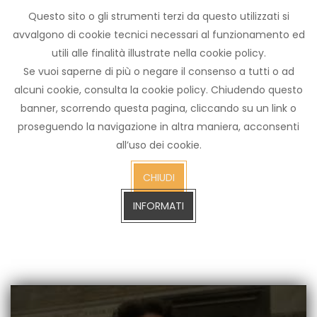
Questo sito o gli strumenti terzi da questo utilizzati si
Archivio
avvalgono di cookie tecnici necessari al funzionamento ed
notizie
utili alle finalità illustrate nella cookie policy.
Arezzo TV
Se vuoi saperne di più o negare il consenso a tutti o ad
alcuni cookie, consulta la cookie policy. Chiudendo questo
banner, scorrendo questa pagina, cliccando su un link o
proseguendo la navigazione in altra maniera, acconsenti
cerca
all’uso dei cookie.
CERCA SULL'ARCHIVIO FINO A GENNAIO 2023
sull'arch
CHIUDI
fino
a
INFORMATI
gennaio
2023