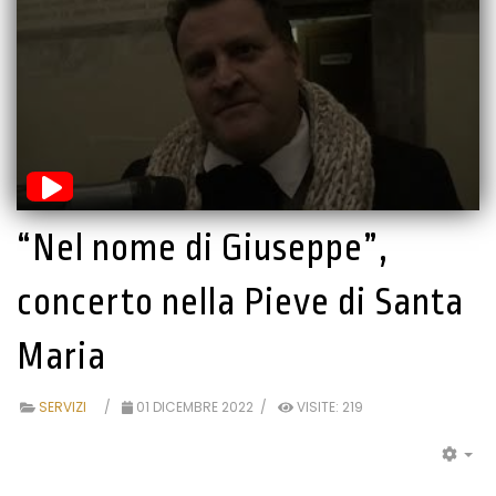
“Nel nome di Giuseppe”,
concerto nella Pieve di Santa
Maria
SERVIZI
01 DICEMBRE 2022
VISITE: 219
EM