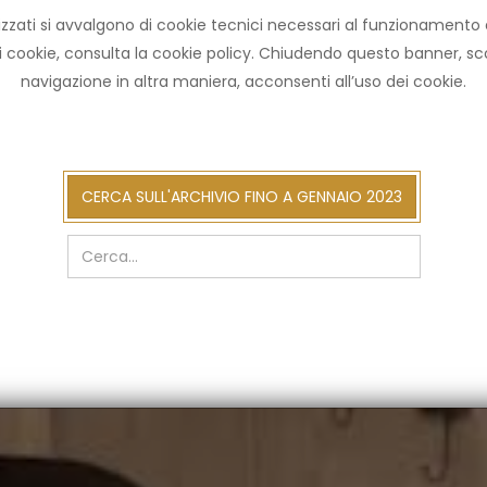
zzati si avvalgono di cookie tecnici necessari al funzionamento ed u
HOME ARCHIVIO
NOT
ni cookie, consulta la cookie policy. Chiudendo questo banner, 
navigazione in altra maniera, acconsenti all’uso dei cookie.
cerca
CERCA SULL'ARCHIVIO FINO A GENNAIO 2023
sull'arch
fino
a
gennaio
2023