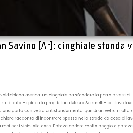
 Savino (Ar): cinghiale sfonda v
ldichiana aretina. Un cinghiale ha sfondato la porta a vetri di u
 forte boato – spiega la proprietaria Maura Sanarelli – io stavo l
 ho una porta con vetro antisfondamento, quindi un vetro molto s
hiera racconta di incontrare spesso nella strada da casa al lavoro
a mai così vicini alle case. Poteva andare molto peggio e potevam