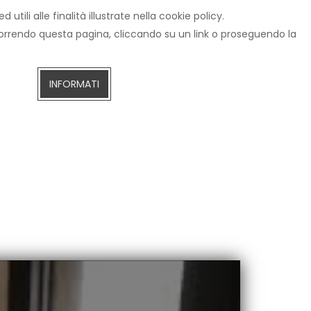
tili alle finalità illustrate nella cookie policy.
IZIE
CERCA
AREZZOTV.IT
DIRETTA STREAMING
scorrendo questa pagina, cliccando su un link o proseguendo la
INFORMATI
ivio