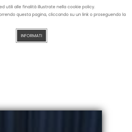
tili alle finalità illustrate nella cookie policy.
IZIE
CERCA
AREZZOTV.IT
DIRETTA STREAMING
scorrendo questa pagina, cliccando su un link o proseguendo la
INFORMATI
ivio