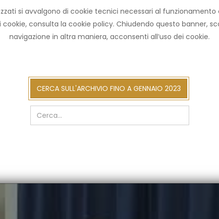
zzati si avvalgono di cookie tecnici necessari al funzionamento ed u
HOME ARCHIVIO
NOT
ni cookie, consulta la cookie policy. Chiudendo questo banner, 
navigazione in altra maniera, acconsenti all’uso dei cookie.
cerca
CERCA SULL'ARCHIVIO FINO A GENNAIO 2023
sull'arch
fino
a
gennaio
2023