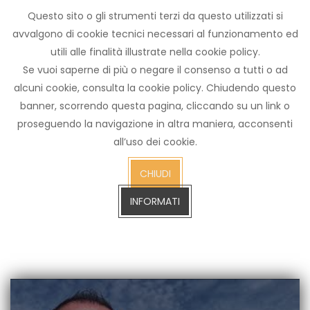
Questo sito o gli strumenti terzi da questo utilizzati si
Archivio
avvalgono di cookie tecnici necessari al funzionamento ed
notizie
utili alle finalità illustrate nella cookie policy.
Arezzo TV
Se vuoi saperne di più o negare il consenso a tutti o ad
alcuni cookie, consulta la cookie policy. Chiudendo questo
banner, scorrendo questa pagina, cliccando su un link o
proseguendo la navigazione in altra maniera, acconsenti
cerca
all’uso dei cookie.
CERCA SULL'ARCHIVIO FINO A GENNAIO 2023
sull'arch
CHIUDI
fino
a
INFORMATI
gennaio
2023