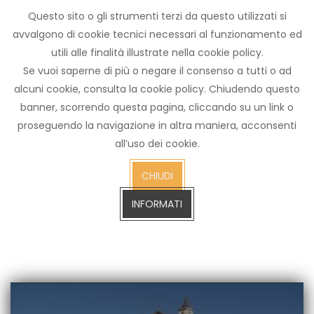
Questo sito o gli strumenti terzi da questo utilizzati si
Archivio
avvalgono di cookie tecnici necessari al funzionamento ed
notizie
utili alle finalità illustrate nella cookie policy.
Arezzo TV
Se vuoi saperne di più o negare il consenso a tutti o ad
alcuni cookie, consulta la cookie policy. Chiudendo questo
banner, scorrendo questa pagina, cliccando su un link o
proseguendo la navigazione in altra maniera, acconsenti
cerca
all’uso dei cookie.
CERCA SULL'ARCHIVIO FINO A GENNAIO 2023
sull'arch
CHIUDI
fino
a
INFORMATI
gennaio
2023