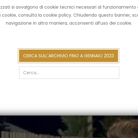
zzati si avvalgono di cookie tecnici necessari al funzionamento ed u
HOME ARCHIVIO
NOT
ni cookie, consulta la cookie policy. Chiudendo questo banner, 
navigazione in altra maniera, acconsenti all’uso dei cookie.
cerca
CERCA SULL'ARCHIVIO FINO A GENNAIO 2023
sull'arch
fino
a
gennaio
2023