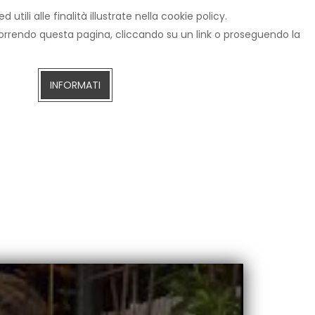
tili alle finalità illustrate nella cookie policy.
IZIE
CERCA
AREZZOTV.IT
DIRETTA STREAMING
scorrendo questa pagina, cliccando su un link o proseguendo la
INFORMATI
ivio