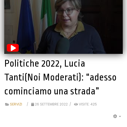
Politiche 2022, Lucia
Tanti(Noi Moderati): “adesso
cominciamo una strada”
SERVIZI
26 SETTEMBRE 2022
VISITE: 425
EM