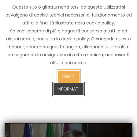
Questo sito o gli strumenti terzi da questo utilizzati si
Archivio
avvalgono di cookie tecnici necessari al funzionamento ed
notizie
utili alle finalità illustrate nella cookie policy.
Arezzo TV
Se vuoi saperne di più o negare il consenso a tutti o ad
alcuni cookie, consulta la cookie policy. Chiudendo questo
banner, scorrendo questa pagina, cliccando su un link o
proseguendo la navigazione in altra maniera, acconsenti
cerca
all’uso dei cookie.
CERCA SULL'ARCHIVIO FINO A GENNAIO 2023
sull'arch
CHIUDI
fino
a
INFORMATI
gennaio
2023