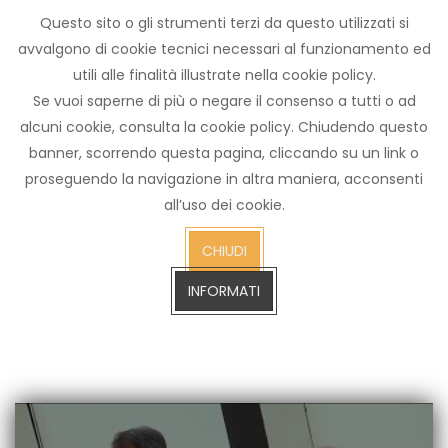
Questo sito o gli strumenti terzi da questo utilizzati si
Archivio
avvalgono di cookie tecnici necessari al funzionamento ed
notizie
utili alle finalità illustrate nella cookie policy.
Arezzo TV
Se vuoi saperne di più o negare il consenso a tutti o ad
alcuni cookie, consulta la cookie policy. Chiudendo questo
banner, scorrendo questa pagina, cliccando su un link o
proseguendo la navigazione in altra maniera, acconsenti
cerca
all’uso dei cookie.
CERCA SULL'ARCHIVIO FINO A GENNAIO 2023
sull'arch
CHIUDI
fino
a
INFORMATI
gennaio
2023