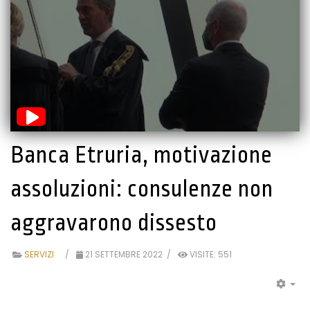
Banca Etruria, motivazione
assoluzioni: consulenze non
aggravarono dissesto
SERVIZI
21 SETTEMBRE 2022
VISITE: 551
EM