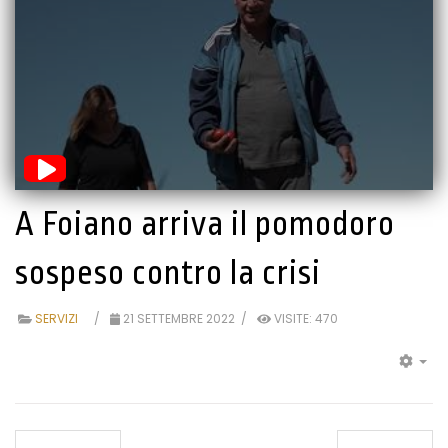
A Foiano arriva il pomodoro
sospeso contro la crisi
SERVIZI
21 SETTEMBRE 2022
VISITE: 470
EM