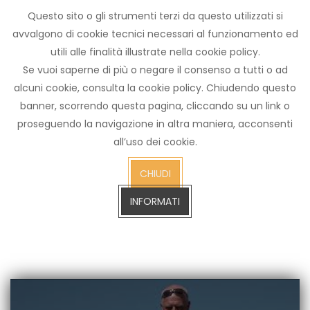
Questo sito o gli strumenti terzi da questo utilizzati si
Archivio
avvalgono di cookie tecnici necessari al funzionamento ed
notizie
utili alle finalità illustrate nella cookie policy.
Arezzo TV
Se vuoi saperne di più o negare il consenso a tutti o ad
alcuni cookie, consulta la cookie policy. Chiudendo questo
banner, scorrendo questa pagina, cliccando su un link o
proseguendo la navigazione in altra maniera, acconsenti
cerca
all’uso dei cookie.
CERCA SULL'ARCHIVIO FINO A GENNAIO 2023
sull'arch
CHIUDI
fino
a
INFORMATI
gennaio
2023