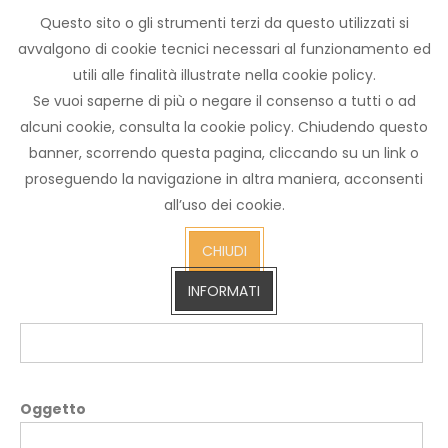
Questo sito o gli strumenti terzi da questo utilizzati si
×
Invia ad un amico.
avvalgono di cookie tecnici necessari al funzionamento ed
utili alle finalità illustrate nella cookie policy.
Se vuoi saperne di più o negare il consenso a tutti o ad
Email a
alcuni cookie, consulta la cookie policy. Chiudendo questo
banner, scorrendo questa pagina, cliccando su un link o
proseguendo la navigazione in altra maniera, acconsenti
all’uso dei cookie.
Il tuo nome
CHIUDI
INFORMATI
La tua email
Oggetto