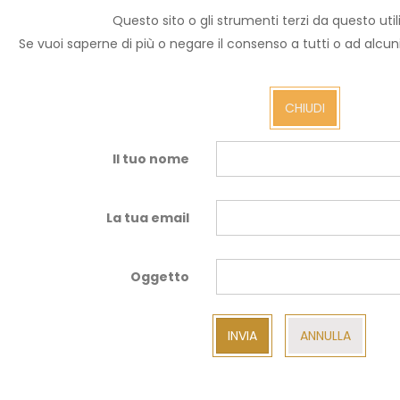
Questo sito o gli strumenti terzi da questo utili
Invia ad un amico.
Se vuoi saperne di più o negare il consenso a tutti o ad alcu
Email a
CHIUDI
Il tuo nome
La tua email
Oggetto
INVIA
ANNULLA