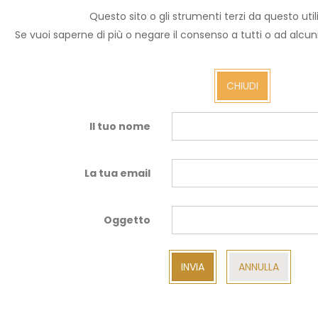
Questo sito o gli strumenti terzi da questo utili
Invia ad un amico.
Se vuoi saperne di più o negare il consenso a tutti o ad alcu
Email a
CHIUDI
Il tuo nome
La tua email
Oggetto
INVIA
ANNULLA